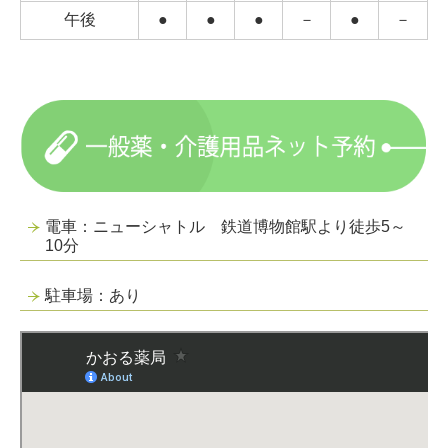
かおる薬局では、災害や
新興感染症の発生時に以下の
午後
●
●
●
－
●
－
対応可能な体制を整えます。
1
.災害や
新興感染症の発生時に、医薬品の供給や地域
の衛生管理に係る対応等
を行う体制を確保します。
2.都道府県等行政機関、地域の医療機関もしくは薬局
又は関係団体等と適切に
連携するため、災害や
新興感染症の発生時等におけ
る対応に係る地域の協議会
電車：ニューシャトル 鉄道博物館駅より徒歩5～
10分
又は研修等に積極的に参加致します。
3.
災害や
新興感染症の発生時等に、都道府県等から医
駐車場：あり
薬品の供給等について協力の
要請があった場合には、地域の関係機関と連携し、
必要な対応を行います。