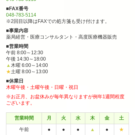
※原則30分以内のご相談となります。
■FAX番号
※予約制となります。
048-783-5114
ご希望日の3日前（月曜）までにご連絡ください。
※2回目以降はFAXでの処方箋も受け付けます。
TEL：
048-783-5113
■事業内容
薬局経営・医療コンサルタント・高度医療機器販売
■営業時間
■
赤外線体温計1本お持ちですか？
午前 8:00～12:30
風邪・インフルエンザなど感染症の時に触れずに測
午後 14:30～18:00
れます。
▲
木曜 6:00～14:00
寝ている時に起こさずに測れます。
★
土曜 8:00～13:00
おでこに当てて1秒！！
■休業日
サンプルでお試し下さい。
木曜午後・土曜午後・日曜・祝日
最新の物を特別価格で販売中。
￥15，400（税込）
※お正月、お盆休みが毎年異なりますが
例年1週間程度
ございます。
営業時間
月
火
水
木
金
土
■
災害や新興感染症の発生時における薬局の体制確保に
ついて
午前
●
●
●
▲
●
★