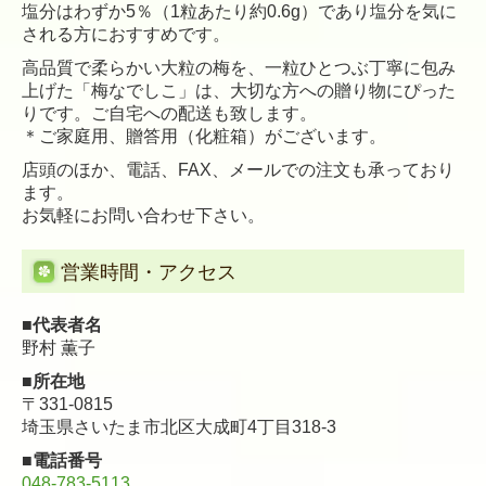
塩分はわずか5％（1粒あたり約0.6g）であり塩分を気に
了承ください。
される方におすすめです。
※外出される方はお声がけください。
高品質で柔らかい大粒の梅を、一粒ひとつぶ丁寧に包み
また、出来上がり次第お知らせしますので、携帯電話番
上げた「梅なでしこ」は、大切な方への贈り物にぴった
号を受付までご提示ください。
りです。ご自宅への配送も致します。
＊ご家庭用、贈答用（化粧箱）がございます。
■
かおる薬局は無菌調剤室がない為ご対応致しかねる薬
店頭のほか、電話、FAX、メールでの注文も承っており
剤がございます。
ます。
ご了承下さい。
お気軽にお問い合わせ下さい。
営業時間・アクセス
■
相談会実施中
お薬のことだけでなく、健康に関することについて、ご
■代表者名
相談ください。
野村 薫子
◆健康診断の結果の見方を教えてほしい
■所在地
◆BMIは、どうやって計算するの？
〒331-0815
など
埼玉県さいたま市北区大成町4丁目318-3
開催日時
■電話番号
毎週 木曜
048-783-5113
午前 10:00～午後 14:00