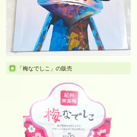
★
風邪薬を処方された方
★
発熱・咳・のどの痛み等 症状がある方
★
テント・車で診察・検査を受けた方
診察終了後、そのまま外の椅子・車内でお待ちくださ
い。
薬局から薬とお会計を持っていきます。
ご協力をお願いします。
TEL：
048-783-5113
「梅なでしこ」の販売
■
感染予防の為お願いします！
発熱外来 受診された方
車 テント 外の椅子でお待ちください。
お薬が処方された方にはお待ちいただく場所まで薬剤師
が行きます。
薬局に入らないでください。
外からのやり取りは電話でお願いします。
TEL：
048-783-5113