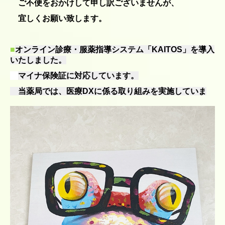
ご不便をおかけして申し訳ございませんが、
宜しくお願い致します。
■
オンライン診療・服薬指導システム「KAITOS」を導入
いたしました。
マイナ保険証に対応しています。
当薬局では、医療DXに係る取り組みを実施していま
す。
ホームページを
リニューアル
いたしました。
今後ともよろしくお願いいたします。
■
以下の
★
印にあてはまる方・付き添いの方
屋外でお待ちください
受付後は
。（感染予防のためト
イレはお貸しできません）