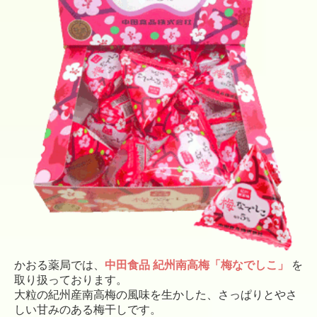
■
患者さま各位
風邪症状があり検査をされた患者さま、また、付き添い
のかたの御手洗い使用はご遠慮いただきますようお願い
いたします。
ご了承ください。
■
薬局からのお知らせ
現在、
日本全国に及ぶ医薬品供給不足
のため、先発品・
後発品問わず
お渡し可能な医薬品を提供
せざるを得ませ
ん。
そのため、度重なるメーカー変更やご希望に添えない場
合があります。
また、在庫のない医薬品や取扱い歴のない医薬品はお取
り寄せができない場合もあります。
かおる薬局では、
中田食品 紀州南高梅「梅なでしこ」
を
ご理解・ご協力をお願い申し上げます。
取り扱っております。
大粒の紀州産南高梅の風味を生かした、さっぱりとやさ
しい甘みのある梅干しです。
■
お子様に処方された紛薬はお時間がかかりますのでご